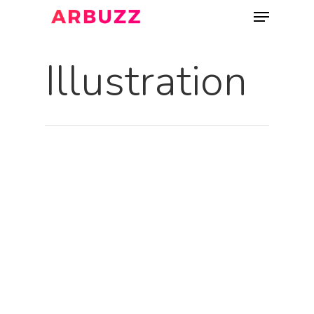
Illustration
Hit enter to search or ESC to close
Home
Czym Jest AR
Jak To Działa
O Nas